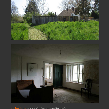
siehe hier
>
>>
> (links zu ergänzen)