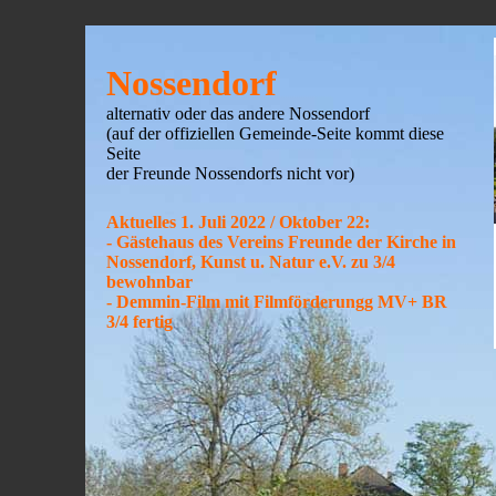
Nossendorf
alternativ oder das andere Nossendorf
(auf der offiziellen Gemeinde-Seite kommt diese
Seite
der Freunde Nossendorfs nicht vor)
Aktuelles 1. Juli 2022 / Oktober 22:
- Gästehaus des Vereins Freunde der Kirche in
Nossendorf, Kunst u. Natur e.V. zu 3/4
bewohnbar
- Demmin-Film mit Filmförderungg MV+ BR
3/4 fertig