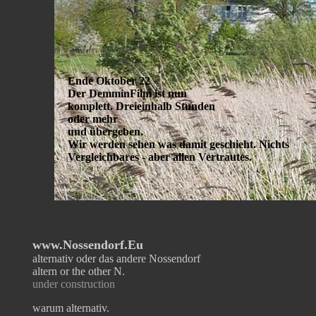
Ende Oktober 22
Der DemminFilm ist nun
komplett. Dreieinhalb Stunden
oder mehr
und übergeben.
Wir werden sehen was damit geschieht. Nichts
Vergleichbares - aber allen Vertrautes.
www.Nossendorf.Eu
alternativ oder das andere Nossendorf
altern or the other N.
under construction
warum alternativ.