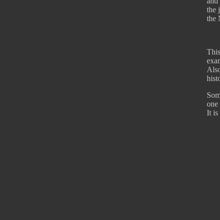
and 
the 
the 
This
exam
Also
hist
Some
one 
It i