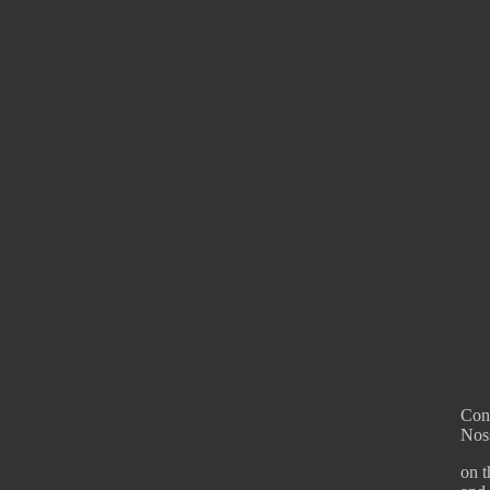
Conf
Noss
on t